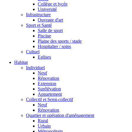
Collège et lycée
Université
Infrastructure
Ouvrage d'art
Sport et Santé
Salle de sport
Piscine
Plaine des sports / stade
Hospitalier / soins
Cultuel
Eglises
Habitat
Individuel
Neuf
Rénovation
Extension
Surélévation
Appartement
Collectif et Semi-collectif
Neuf
Rénovation
Quartier et opération d'aménagement
Rural
Urbain
Métropolitain