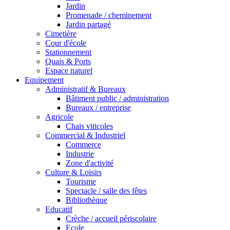
Jardin
Promenade / cheminement
Jardin partagé
Cimetière
Cour d'école
Stationnement
Quais & Ports
Espace naturel
Equipement
Administratif & Bureaux
Bâtiment public / administration
Bureaux / entreprise
Agricole
Chais viticoles
Commercial & Industriel
Commerce
Industrie
Zone d'activité
Culture & Loisirs
Tourisme
Spectacle / salle des fêtes
Bibliothèque
Educatif
Crèche / accueil périscolaire
Ecole