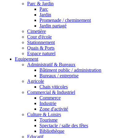
Parc & Jardin
Parc
Jardin
Promenade / cheminement
Jardin partagé
Cimetière
Cour d'école
Stationnement
Quais & Ports
Espace naturel
Equipement
Administratif & Bureaux
Bâtiment public / administration
Bureaux / entreprise
Agricole
Chais viticoles
Commercial & Industriel
Commerce
Industrie
Zone d'activité
Culture & Loisirs
Tourisme
Spectacle / salle des fêtes
Bibliothèque
Educatif