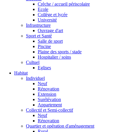
Crèche / accueil périscolaire
Ecole
Collège et lycée
Université
Infrastructure
Ouvrage d'art
Sport et Santé
Salle de sport
Piscine
Plaine des sports / stade
Hospitalier / soins
Cultuel
Eglises
Habitat
Individuel
Neuf
Rénovation
Extension
Surélévation
Appartement
Collectif et Semi-collectif
Neuf
Rénovation
Quartier et opération d'aménagement
Rural