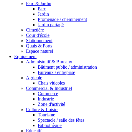
Parc & Jardin
Parc
Jardin
Promenade / cheminement
Jardin partagé
Cimetière
Cour d'école
Stationnement
Quais & Ports
Espace naturel
Equipement
Administratif & Bureaux
Bâtiment public / administration
Bureaux / entreprise
Agricole
Chais viticoles
Commercial & Industriel
Commerce
Industrie
Zone d'activité
Culture & Loisirs
Tourisme
Spectacle / salle des fêtes
Bibliothèque
Educatif