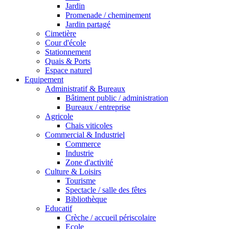
Jardin
Promenade / cheminement
Jardin partagé
Cimetière
Cour d'école
Stationnement
Quais & Ports
Espace naturel
Equipement
Administratif & Bureaux
Bâtiment public / administration
Bureaux / entreprise
Agricole
Chais viticoles
Commercial & Industriel
Commerce
Industrie
Zone d'activité
Culture & Loisirs
Tourisme
Spectacle / salle des fêtes
Bibliothèque
Educatif
Crèche / accueil périscolaire
Ecole