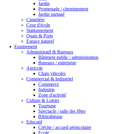
Jardin
Promenade / cheminement
Jardin partagé
Cimetière
Cour d'école
Stationnement
Quais & Ports
Espace naturel
Equipement
Administratif & Bureaux
Bâtiment public / administration
Bureaux / entreprise
Agricole
Chais viticoles
Commercial & Industriel
Commerce
Industrie
Zone d'activité
Culture & Loisirs
Tourisme
Spectacle / salle des fêtes
Bibliothèque
Educatif
Crèche / accueil périscolaire
Ecole