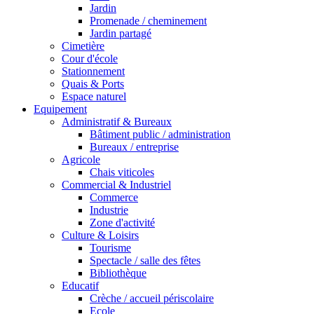
Jardin
Promenade / cheminement
Jardin partagé
Cimetière
Cour d'école
Stationnement
Quais & Ports
Espace naturel
Equipement
Administratif & Bureaux
Bâtiment public / administration
Bureaux / entreprise
Agricole
Chais viticoles
Commercial & Industriel
Commerce
Industrie
Zone d'activité
Culture & Loisirs
Tourisme
Spectacle / salle des fêtes
Bibliothèque
Educatif
Crèche / accueil périscolaire
Ecole