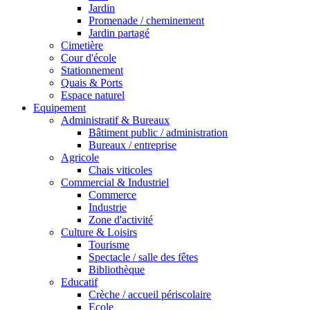
Jardin
Promenade / cheminement
Jardin partagé
Cimetière
Cour d'école
Stationnement
Quais & Ports
Espace naturel
Equipement
Administratif & Bureaux
Bâtiment public / administration
Bureaux / entreprise
Agricole
Chais viticoles
Commercial & Industriel
Commerce
Industrie
Zone d'activité
Culture & Loisirs
Tourisme
Spectacle / salle des fêtes
Bibliothèque
Educatif
Crèche / accueil périscolaire
Ecole