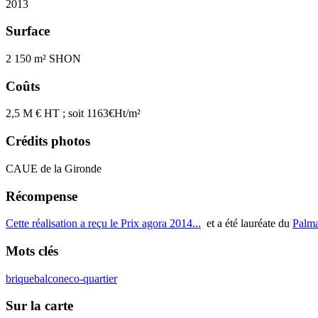
2013
Surface
2 150 m² SHON
Coûts
2,5 M € HT ; soit 1163€Ht/m²
Crédits photos
CAUE de la Gironde
Récompense
Cette réalisation a reçu le Prix agora 2014...
et a été lauréate du
Palma
Mots clés
brique
balcon
eco-quartier
Sur la carte