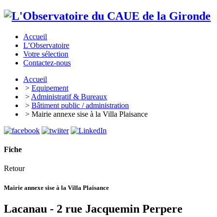
Accueil
L’Observatoire
Votre sélection
Contactez-nous
Accueil
>
Equipement
>
Administratif & Bureaux
>
Bâtiment public / administration
> Mairie annexe sise à la Villa Plaisance
Fiche
Retour
Mairie annexe sise à la Villa Plaisance
Lacanau - 2 rue Jacquemin Perpere