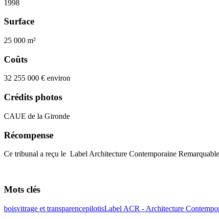
1998
Surface
25 000 m²
Coûts
32 255 000 € environ
Crédits photos
CAUE de la Gironde
Récompense
Ce tribunal a reçu le Label Architecture Contemporaine Remarquabl
Mots clés
bois
vitrage et transparence
pilotis
Label ACR - Architecture Contempo