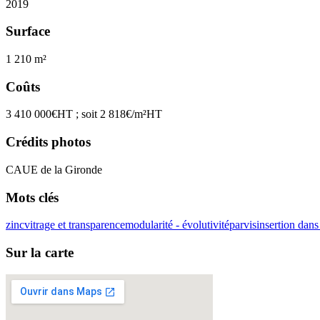
2019
Surface
1 210 m²
Coûts
3 410 000€HT ; soit 2 818€/m²HT
Crédits photos
CAUE de la Gironde
Mots clés
zinc
vitrage et transparence
modularité - évolutivité
parvis
insertion dans 
Sur la carte