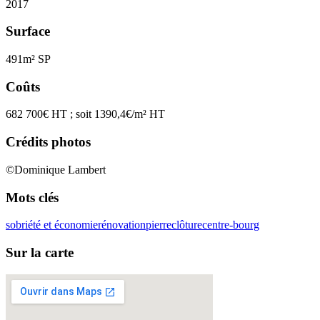
2017
Surface
491m² SP
Coûts
682 700€ HT ; soit 1390,4€/m² HT
Crédits photos
©Dominique Lambert
Mots clés
sobriété et économie
rénovation
pierre
clôture
centre-bourg
Sur la carte